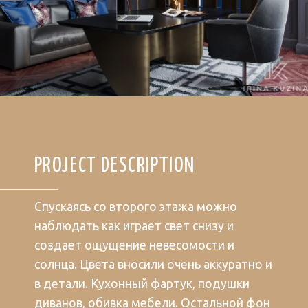
PROJECT DESCRIPTION
Спускаясь со второго этажа можно
наблюдать как играет свет снизу и
создает ощущение невесомости и
солнца. Цвета вносили очень аккуратно и
в детали. Кухонный фартук, подушки
диванов, обивка мебели. Остальной фон