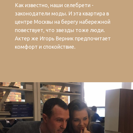
Как известно, наши селебрети -
законодатели моды. И эта квартира в
центре Москвы на берегу набережной
повествует, что звезды тоже люди.
Актер же Игорь Верник предпочитает
комфорт и спокойствие.