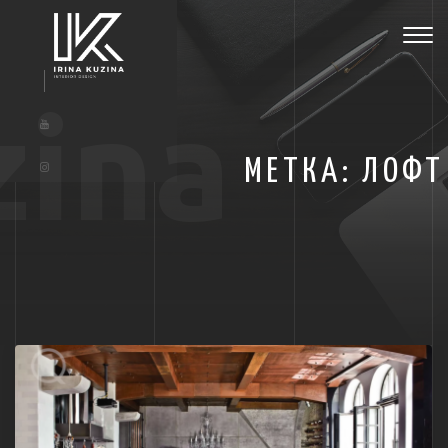
Tog
navi
zina
МЕТКА:
ЛОФТ