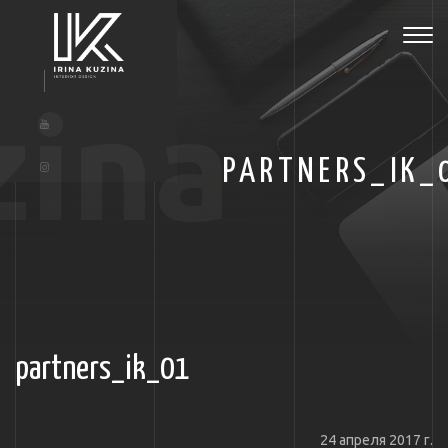
Tog
navi
zina
PARTNERS_IK_
partners_ik_01
24 апреля 2017 г.