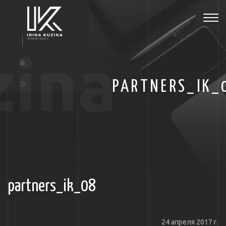
Tog
navi
zina
PARTNERS_IK_
partners_ik_08
24 апреля 2017 г.