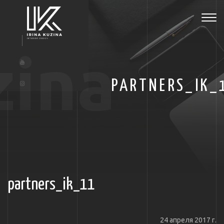
Tog
navi
zina
PARTNERS_IK_
partners_ik_11
24 апреля 2017 г.