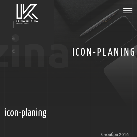
Tog
navi
zina
ICON-PLANING
icon-planing
5 ноября 2016 г.