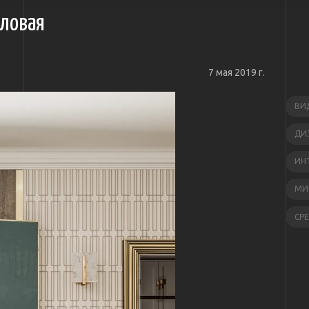
оловая
7 мая 2019 г.
ВИ
ДИ
ИН
МИ
СР