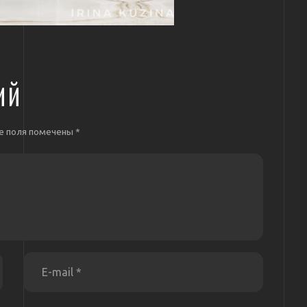
ИЙ
е поля помечены
*