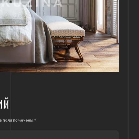
ИЙ
е поля помечены
*