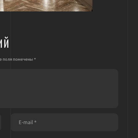
ИЙ
е поля помечены
*