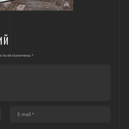
ИЙ
е поля помечены
*