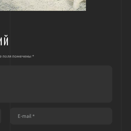
ИЙ
е поля помечены
*