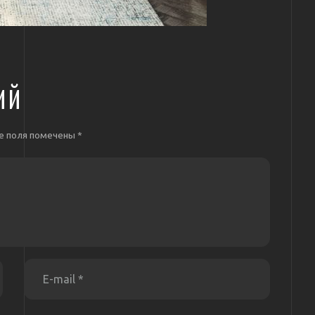
ИЙ
е поля помечены
*