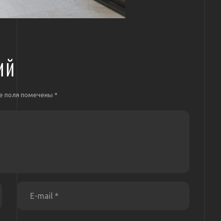
ИЙ
е поля помечены
*