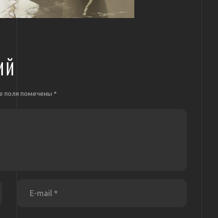
ИЙ
е поля помечены
*