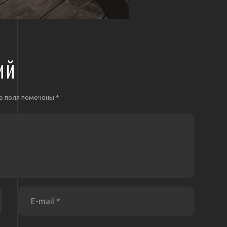
ИЙ
е поля помечены
*