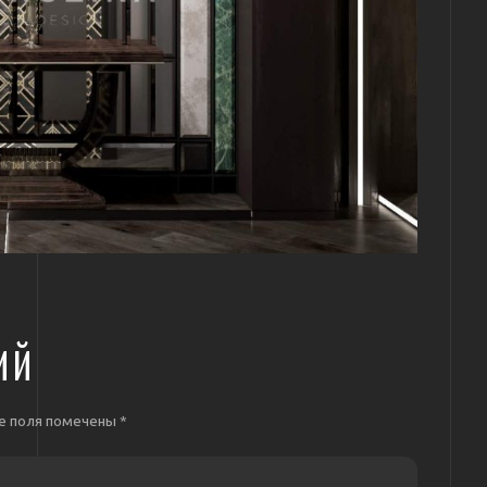
ИЙ
е поля помечены
*