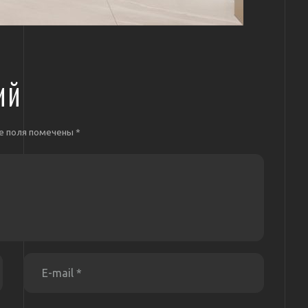
ИЙ
е поля помечены
*