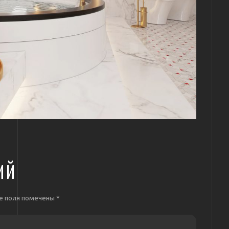
ИЙ
е поля помечены
*