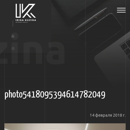
Tog
navi
zina
photo5418095394614782049
14 февраля 2018 г.