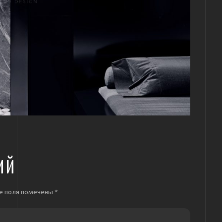
ИЙ
е поля помечены
*