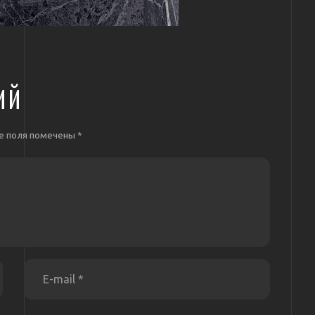
ИЙ
е поля помечены
*