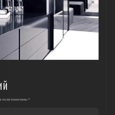
ИЙ
е поля помечены
*