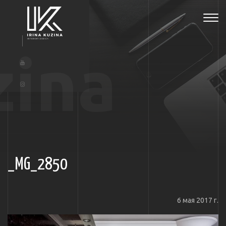
Tog
navi
zina
_MG_2850
6 мая 2017 г.