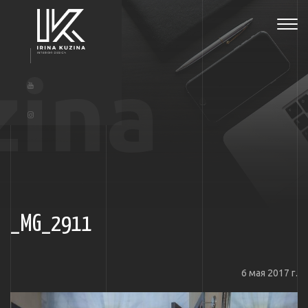
Tog
navi
zina
_MG_2911
6 мая 2017 г.