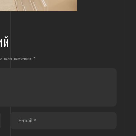
ИЙ
е поля помечены
*