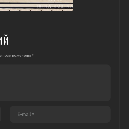
ИЙ
е поля помечены
*