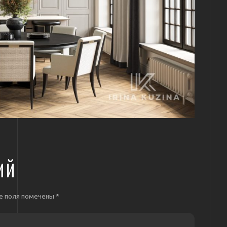
ИЙ
е поля помечены
*