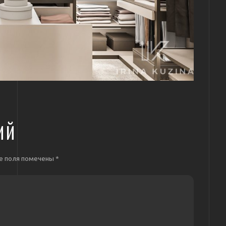
ИЙ
е поля помечены
*