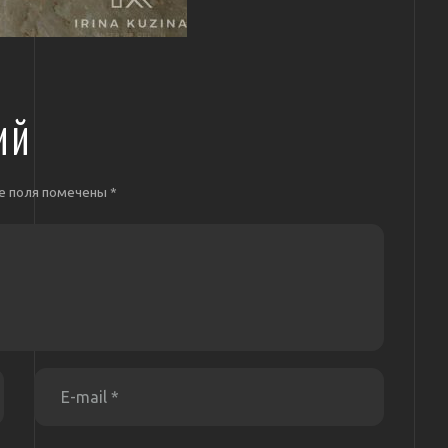
ИЙ
е поля помечены
*