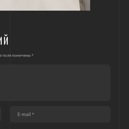
ИЙ
е поля помечены
*