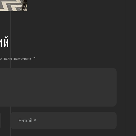
ИЙ
е поля помечены
*