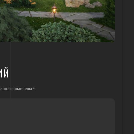
ИЙ
е поля помечены
*