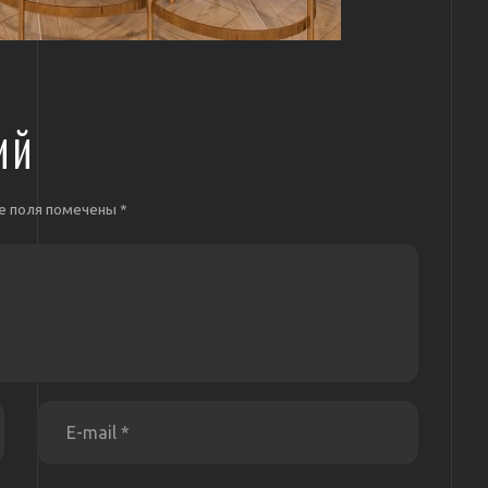
ИЙ
е поля помечены
*