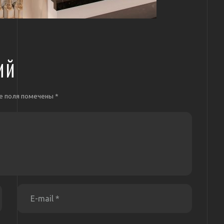
ИЙ
е поля помечены
*