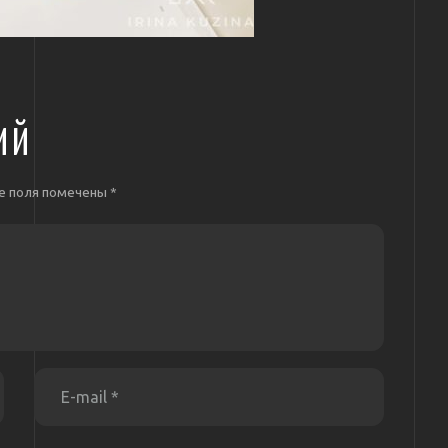
ИЙ
е поля помечены
*