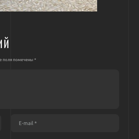
ИЙ
е поля помечены
*