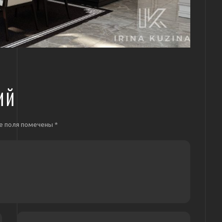
ИЙ
е поля помечены
*