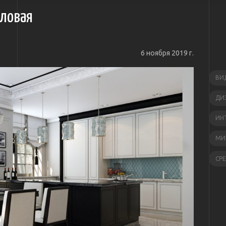
оловая
6 ноября 2019 г.
ВИ
ДИ
ИН
МИ
СР