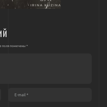
ИЙ
е поля помечены
*