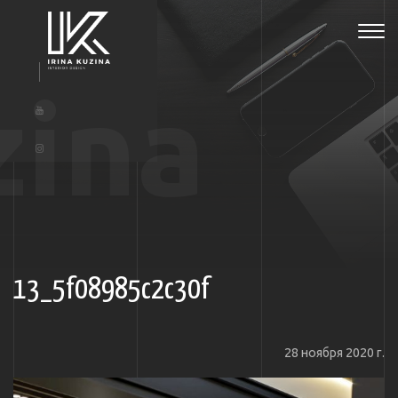
Tog
navi
zina
13_5f08985c2c30f
28 ноября 2020 г.