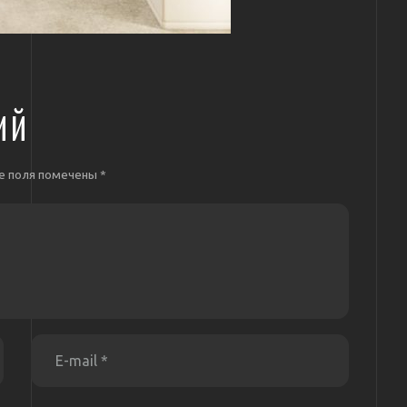
ИЙ
е поля помечены
*