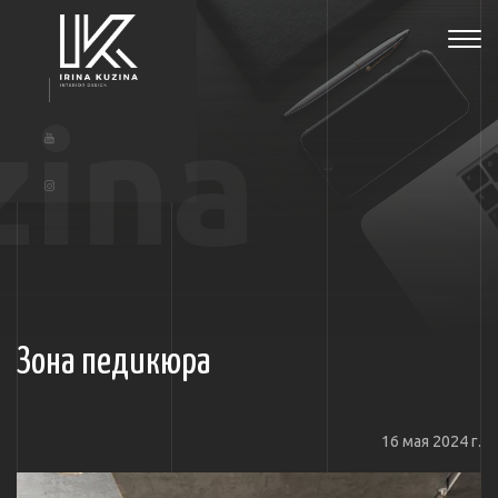
Tog
navi
zina
Зона педикюра
16 мая 2024 г.