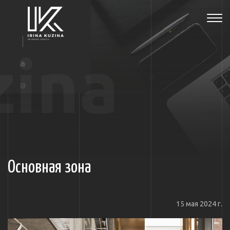
Tog
navi
zina
Основная зона
15 мая 2024 г.