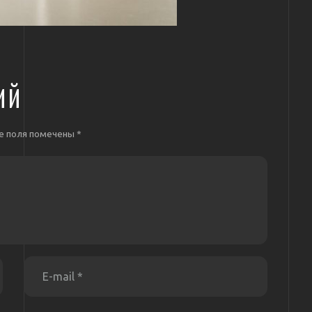
ИЙ
е поля помечены
*