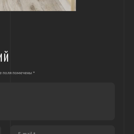
ИЙ
е поля помечены
*