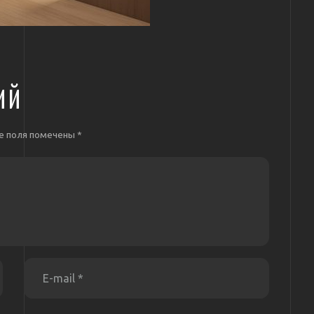
ИЙ
е поля помечены
*