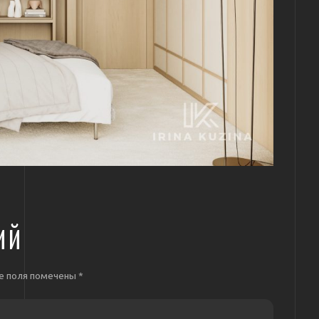
ИЙ
е поля помечены
*