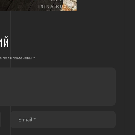
ИЙ
е поля помечены
*