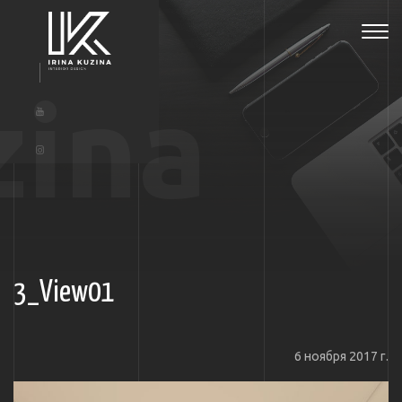
Tog
navi
zina
3_View01
6 ноября 2017 г.