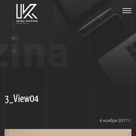
Tog
navi
zina
3_View04
6 ноября 2017 г.